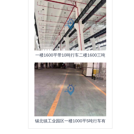
一楼1600平带10吨行车二楼1600三吨
货梯工业园区新
锡北镇工业园区一楼1000平5吨行车有
办公室