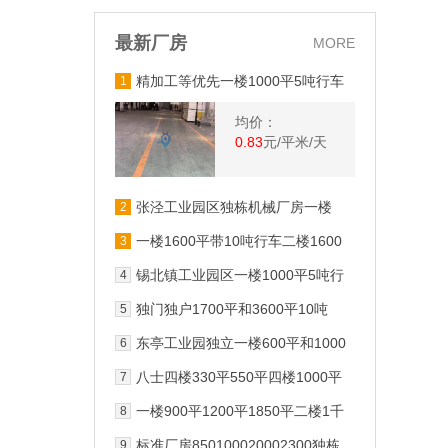
最新厂房
MORE
精加工等优先一楼1000平5吨行车
1
有办公室锡北镇工业园区
均价：
0.83
元/平米/天
张泾工业园区独栋机械厂房一楼
2
500平1000平
一楼1600平带10吨行车二楼1600
3
三吨货梯工业园区新
锡北镇工业园区一楼1000平5吨行
4
车有办公室
独门独户1700平和3600平10吨
5
1632吨行车有办公室
东亭工业园独立一楼600平和1000
6
平高54米出租
八士四楼330平550平四楼1000平
7
大货梯配电足
一楼900平1200平1850平二楼1千
8
独门独院4千
标准厂房850100020002300独栋
9