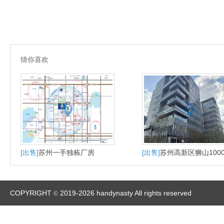
猜你喜欢
[出售]
苏州一手独栋厂房
[出售]
苏州高新区狮山100
大平层户型适合研发办公
产
COPYRIGHT
2019-2026 handynasty All rights reserved
©