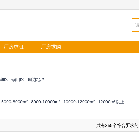
厂房求租
厂房求购
湖区
锡山区
周边地区
5000-8000m²
8000-10000m²
10000-12000m²
12000m²以上
共有255个符合要求