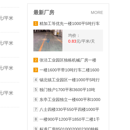
最新厂房
MORE
元/平米
精加工等优先一楼1000平5吨行车
1
有办公室锡北镇工业园区
均价：
0.83
元/平米/天
元/平米
张泾工业园区独栋机械厂房一楼
2
500平1000平
元/平米
一楼1600平带10吨行车二楼1600
3
三吨货梯工业园区新
锡北镇工业园区一楼1000平5吨行
4
车有办公室
独门独户1700平和3600平10吨
5
元/平米
1632吨行车有办公室
东亭工业园独立一楼600平和1000
6
平高54米出租
八士四楼330平550平四楼1000平
7
大货梯配电足
一楼900平1200平1850平二楼1千
8
独门独院4千
标准厂房850100020002300独栋
9