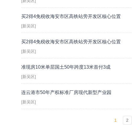
[新吴区]
买2得4免税收海安市区高铁站旁开发区核心位置
[新吴区]
买2得4免税收海安市区高铁站旁开发区核心位置
[新吴区]
准现房10米单层国土50年跨度13米首付3成
[新吴区]
连云港市50年产权标准厂房现代新型产业园
[新吴区]
1
2