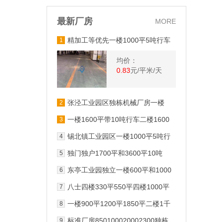
最新厂房
MORE
精加工等优先一楼1000平5吨行车
1
有办公室锡北镇工业园区
均价：
0.83
元/平米/天
张泾工业园区独栋机械厂房一楼
2
500平1000平
一楼1600平带10吨行车二楼1600
3
三吨货梯工业园区新
锡北镇工业园区一楼1000平5吨行
4
车有办公室
独门独户1700平和3600平10吨
5
1632吨行车有办公室
东亭工业园独立一楼600平和1000
6
平高54米出租
八士四楼330平550平四楼1000平
7
大货梯配电足
一楼900平1200平1850平二楼1千
8
独门独院4千
标准厂房850100020002300独栋
9