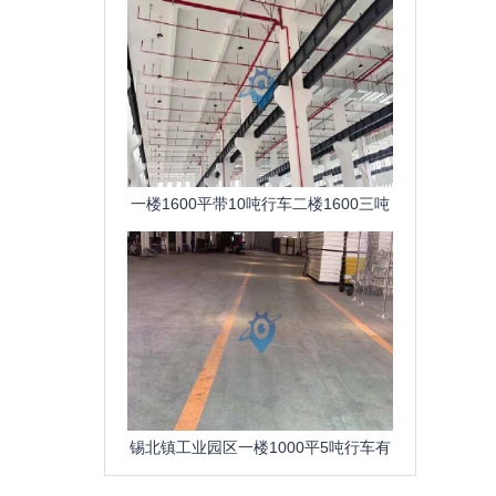
一楼1600平带10吨行车二楼1600三吨
货梯工业园区新
锡北镇工业园区一楼1000平5吨行车有
办公室