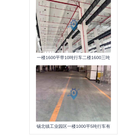
一楼1600平带10吨行车二楼1600三吨
货梯工业园区新
锡北镇工业园区一楼1000平5吨行车有
办公室