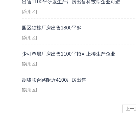
出售1100平研发生产厂房出售科技型企业可进
[滨湖区]
园区独栋厂房出售1800平起
[滨湖区]
少可单层厂房出售1100平招可上楼生产企业
[滨湖区]
胡埭联合路附近4100厂房出售
[滨湖区]
上一