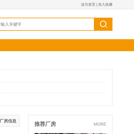
设为首页
|
加入收藏
的厂房信息
推荐厂房
MORE