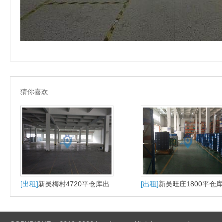
猜你喜欢
[出租]
新吴梅村4720平仓库出
[出租]
新吴旺庄1800平仓
租有月台层高45米
租丙二类有月台层高4米