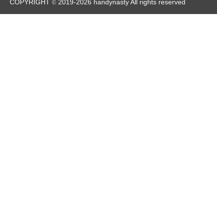
COPYRIGHT
2019-2026 handynasty All rights reserved
©