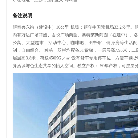
备注说明
距泰兴东站（建设中）10公里 机场：距奔牛国际机场33.2公里。
内有万达广场商圈、吾悦广场商圈、奥特莱斯商圈（在建中）、各
公寓、大型超市、活动中心、咖啡吧、图书馆、健身房等生活配套，
制，自由组合。 独栋、双拼均配备3T货梯，一层层高7.95米，二层
层层高3.8米，荷载450KG／㎡ 设有货车专用停车位，方便车辆
务洽谈与色生态共享的怡人空间。独立产权： 50年产权，可层层