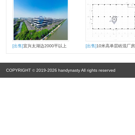
[出售]
宜兴太湖边2000平以上
[出售]
10米高单层砖混厂房
多层厂房出售
年产权已动工报价4300起
COPYRIGHT
2019-2026 handynasty All rights reserved
©